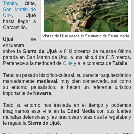
Tafalla
,
Olite
,
San Martín de
Unx
,
Ujué
hasta llegar a
Carcastillo.
Vistas de Ujué desde el Santuario de Santa María
Ujué
se
encuentra
sobre la
Sierra de Ujué
a 8 kilómetros de nuestra última
parada en San Martín de Unx, a una altitud de 815 metros.
Pertenece a la merindad de
Olite
y a la comarca de
Tafalla
Tanto su pasado histórico-cultural, su carácter arquitectónico
marcadamente
medieval
, muy bien conservado, así como
su entorno paisajístico, la hacen un referente turístico
importante de
Navarra
.
Todo su entorno nos traslada en el tiempo y podemos
imaginarnos esta villa en la
Edad Media
con sus fuertes
murallas defensivas y las preciosas vistas que le regalaba y
le regala la
Sierra de Ujué
.