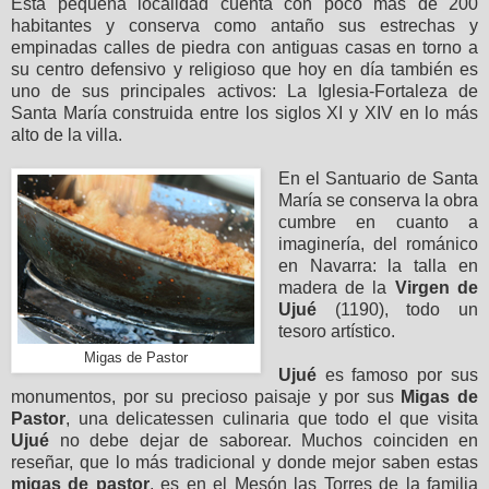
Esta pequeña localidad cuenta con poco más de 200
habitantes y conserva como antaño sus estrechas y
empinadas calles de piedra con antiguas casas en torno a
su centro defensivo y religioso que hoy en día también es
uno de sus principales activos: La Iglesia-Fortaleza de
Santa María construida entre los siglos XI y XIV en lo más
alto de la villa.
En el Santuario de Santa
María se conserva la obra
cumbre en cuanto a
imaginería, del románico
en Navarra: la talla en
madera de la
Virgen de
Ujué
(1190), todo un
tesoro artístico.
Migas de Pastor
Ujué
es famoso por sus
monumentos, por su precioso paisaje y por sus
Migas de
Pastor
, una delicatessen culinaria que todo el que visita
Ujué
no debe dejar de saborear. Muchos coinciden en
reseñar, que lo más tradicional y donde mejor saben estas
migas de pastor
, es en el Mesón las Torres de la familia