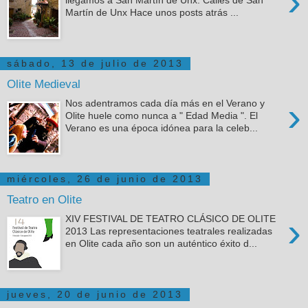
›
llegamos a San Martín de Unx. Calles de San
Martín de Unx Hace unos posts atrás ...
sábado, 13 de julio de 2013
Olite Medieval
›
Nos adentramos cada día más en el Verano y
Olite huele como nunca a " Edad Media ". El
Verano es una época idónea para la celeb...
miércoles, 26 de junio de 2013
Teatro en Olite
›
XIV FESTIVAL DE TEATRO CLÁSICO DE OLITE
2013 Las representaciones teatrales realizadas
en Olite cada año son un auténtico éxito d...
jueves, 20 de junio de 2013